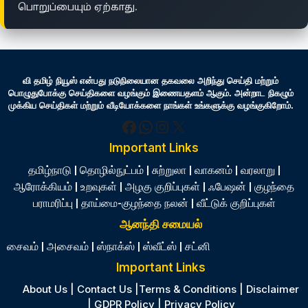
பொறுப்பையும் ஏற்காது.
வி தமிழ் நியூஸ் என்பது நடுநிலையான தகவலை அறிந்து செய்தி மற்றும்
பொழுதுபோக்கு செய்திகளை வழங்கும் இணையதளம் ஆகும். அன்றாட நிகழும்
முக்கிய செய்திகள் மற்றும் வீடியோக்களை நாங்கள் உங்களுக்கு வழங்குகிறோம்.
Facebook
WhatsApp
Instagram
X
Important Links
தமிழ்நாடு
|
தொழில்நுட்பம்
|
சுற்றுலா
|
வாகனம்
|
வரலாறு
|
ஆரோக்கியம்
|
உறவுகள்
|
அழகு குறிப்புகள்
|
ஃபேஷன்
|
குழந்தை
பராமரிப்பு
|
தாய்மை-குழந்தை நலன்
|
வீட்டுக் குறிப்புகள்
ஆனந்தி சமையல்
சைவம்
|
அசைவம்
|
ஸ்நாக்ஸ்
|
ஸ்வீட்ஸ்
|
சட்னி
Important Links
About Us
|
Contact Us
|
Terms & Conditions
|
Disclaimer
|
GDPR Policy
|
Privacy Policy