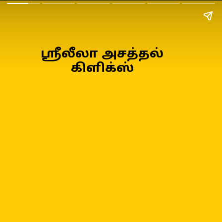
ஸ்ரீலீலா அசத்தல்
கிளிக்ஸ்