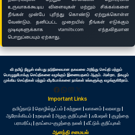
உருவாகக்கூடிய விளைவுகள் மற்றும் சிக்கல்களை
நீங்கள் முன்பே புரிந்து கொண்டு ஏற்றுக்கொள்ள
வேண்டும். தனிப்பட்ட முறையில் நீங்கள் எடுக்கும்
முடிவுகளுக்காக vtamiltv.com எந்தவிதமான
பொறுப்பையும் ஏற்காது.
வி தமிழ் நியூஸ் என்பது நடுநிலையான தகவலை அறிந்து செய்தி மற்றும்
பொழுதுபோக்கு செய்திகளை வழங்கும் இணையதளம் ஆகும். அன்றாட நிகழும்
முக்கிய செய்திகள் மற்றும் வீடியோக்களை நாங்கள் உங்களுக்கு வழங்குகிறோம்.
Facebook
WhatsApp
Instagram
X
Important Links
தமிழ்நாடு
|
தொழில்நுட்பம்
|
சுற்றுலா
|
வாகனம்
|
வரலாறு
|
ஆரோக்கியம்
|
உறவுகள்
|
அழகு குறிப்புகள்
|
ஃபேஷன்
|
குழந்தை
பராமரிப்பு
|
தாய்மை-குழந்தை நலன்
|
வீட்டுக் குறிப்புகள்
ஆனந்தி சமையல்